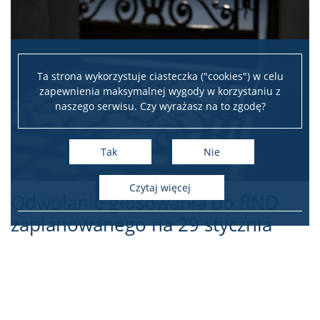
Ta strona wykorzystuje ciasteczka ("cookies") w celu
zapewnienia maksymalnej wygody w korzystaniu z
naszego serwisu. Czy wyrażasz na to zgodę?
Tak
Nie
czytaj więcej
Odwołanie głosowania do RND
zaplanowanego na 29 stycznia
2025 r.
28
01
2025
Kategoria:
Archiwum aktualności